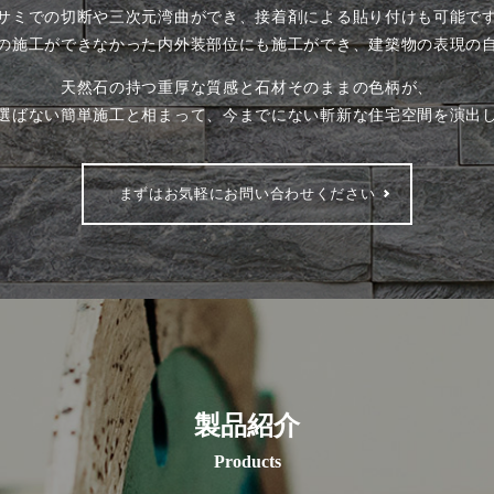
サミでの切断や三次元湾曲ができ、接着剤による貼り付けも可能で
の施工ができなかった内外装部位にも施工ができ、建築物の表現の
天然石の持つ重厚な質感と石材そのままの色柄が、
選ばない簡単施工と相まって、今までにない斬新な住宅空間を演出
まずはお気軽にお問い合わせください
製品紹介
Products