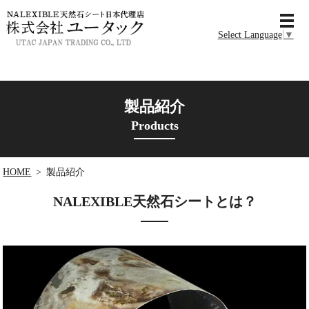
MENU
Select Language
▼
製品紹介
Products
HOME
製品紹介
NALEXIBLE天然石シートとは？