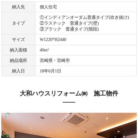
納入先
個人住宅
①インディアンオーダム普通タイプ(吹き抜け)
タイプ
②ラステック 普通タイプ(壁)
③ブラック 普通タイプ(階段)
サイズ
W1220*H2440
納入面積
40m²
納品場所
宮崎県・宮崎市
納入日
18年6月1日
大和ハウスリフォーム㈱ 施工物件